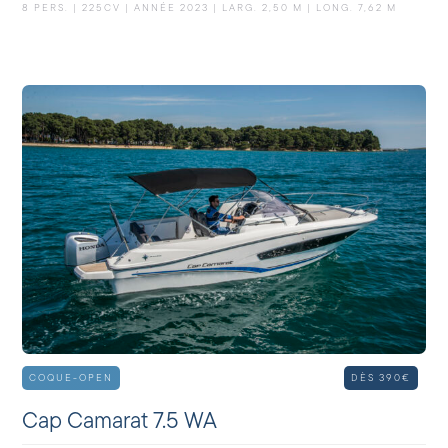
8 PERS. | 225CV | ANNÉE 2023 | LARG. 2,50 M | LONG. 7,62 M
COQUE-OPEN
DÈS 390€
Cap Camarat 7.5 WA