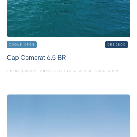
COQUE-OPEN
DÈS 280€
Cap Camarat 6.5 BR
7 PERS. | 150CV | ANNÉE 2018 | LARG. 2,25 M | LONG. 6,8 M