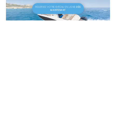
DÈS
RÉSERVEZ VOTRE BATEAU EN LIGNE
MAINTENANT
COQUE-OPEN
DÈS 270€
Quicksilver 605 Sundeck
7 PERS. | 115CV | ANNÉE 2021 | LARG. 2,40 M | LONG. 6,45 M