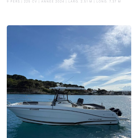
9 PERS.| 225 CV | ANNÉE 2024 | LARG. 2,51 M | LONG. 7,37 M