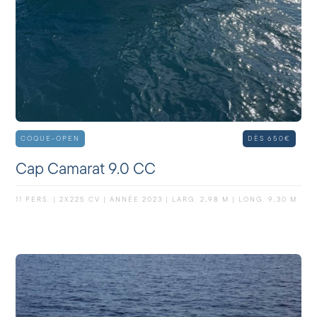
COQUE-OPEN
DÈS 650€
Cap Camarat 9.0 CC
11 PERS. | 2X225 CV | ANNÉE 2023 | LARG. 2,98 M | LONG. 9,30 M