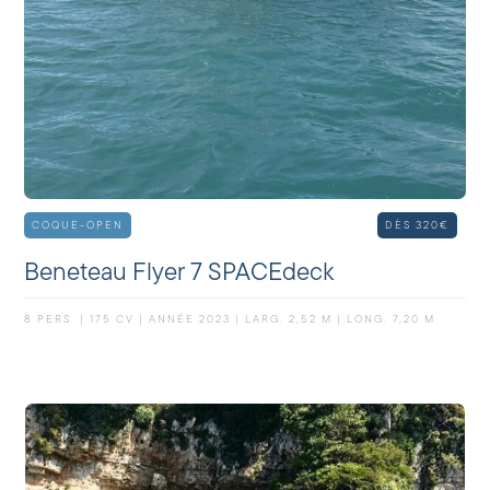
COQUE-OPEN
DÈS 320€
Beneteau Flyer 7 SPACEdeck
8 PERS. | 175 CV | ANNÉE 2023 | LARG. 2,52 M | LONG. 7,20 M