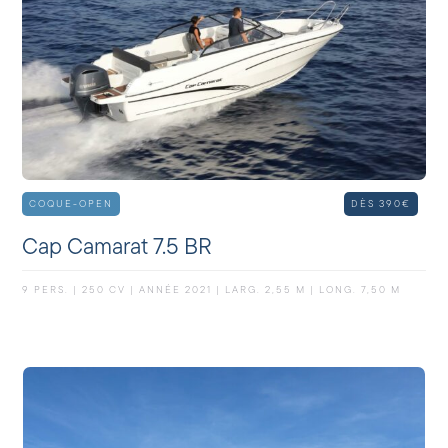
COQUE-OPEN
DÈS 390€
Cap Camarat 7.5 BR
9 PERS. | 250 CV | ANNÉE 2021 | LARG. 2,55 M | LONG. 7,50 M