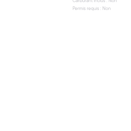
Carburant inclus : Non
Permis requis : Non
Sans permis : Oui
Modes de règlement : Virem