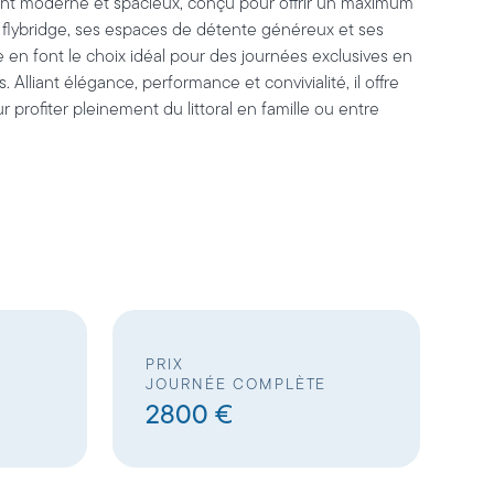
ht moderne et spacieux, conçu pour offrir un maximum
 flybridge, ses espaces de détente généreux et ses
n font le choix idéal pour des journées exclusives en
. Alliant élégance, performance et convivialité, il offre
rofiter pleinement du littoral en famille ou entre
PRIX
JOURNÉE COMPLÈTE
2800 €