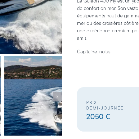
Le
Galeon 400 Fly
est un yac
de confort en mer. Son vaste
équipements haut de gamme e
mer ou des croisières côtières
une expérience premium pour p
amis.
Capitaine inclus
PRIX
DEMI-JOURNÉE
2050 €